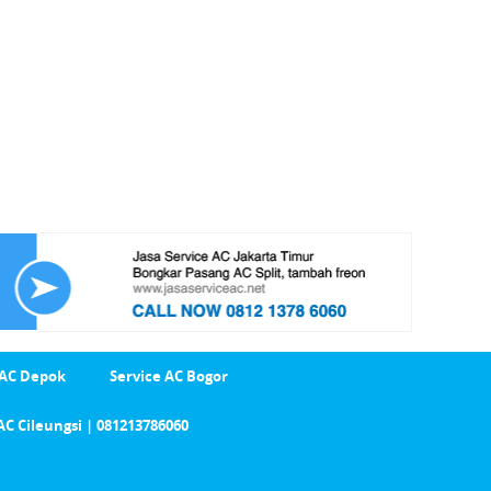
 AC Depok
Service AC Bogor
AC Cileungsi | 081213786060