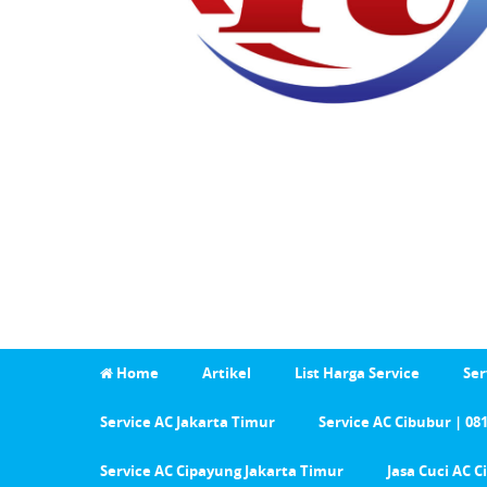
Home
Artikel
List Harga Service
Ser
Service AC Jakarta Timur
Service AC Cibubur | 08
Service AC Cipayung Jakarta Timur
Jasa Cuci AC 