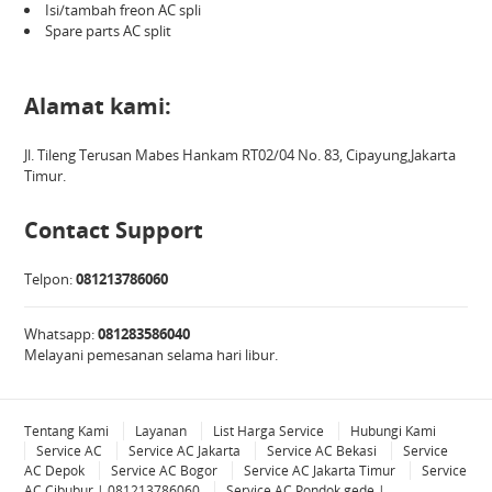
Isi/tambah freon AC spli
Spare parts AC split
Alamat kami:
Jl. Tileng Terusan Mabes Hankam RT02/04 No. 83, Cipayung,Jakarta
Timur.
Contact Support
Telpon:
081213786060
Whatsapp:
081283586040
Melayani pemesanan selama hari libur.
Tentang Kami
Layanan
List Harga Service
Hubungi Kami
Service AC
Service AC Jakarta
Service AC Bekasi
Service
AC Depok
Service AC Bogor
Service AC Jakarta Timur
Service
AC Cibubur | 081213786060
Service AC Pondok gede |