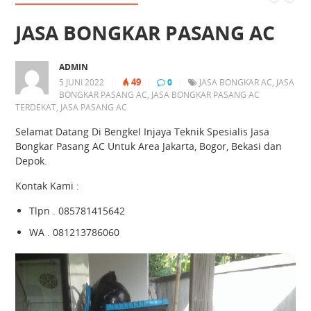
JASA BONGKAR PASANG AC
ADMIN
49
5 JUNI 2022
|
|
0
|
JASA BONGKAR AC
,
JASA
BONGKAR PASANG AC
,
JASA BONGKAR PASANG AC
TERDEKAT
,
JASA PASANG AC
Selamat Datang Di Bengkel Injaya Teknik Spesialis Jasa
Bongkar Pasang AC Untuk Area Jakarta, Bogor, Bekasi dan
Depok.
Kontak Kami :
Tlpn . 085781415642
WA . 081213786060