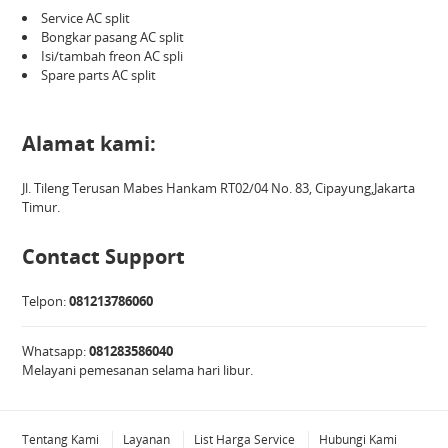
Service AC split
Bongkar pasang AC split
Isi/tambah freon AC spli
Spare parts AC split
Alamat kami:
Jl. Tileng Terusan Mabes Hankam RT02/04 No. 83, Cipayung,Jakarta
Timur.
Contact Support
Telpon:
081213786060
Whatsapp:
081283586040
Melayani pemesanan selama hari libur.
Tentang Kami
Layanan
List Harga Service
Hubungi Kami