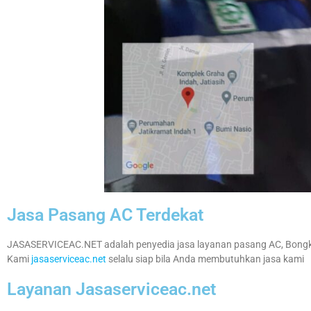
Jasa Pasang AC Terdekat
JASASERVICEAC.NET adalah penyedia jasa layanan pasang AC, Bongka
Kami
jasaserviceac.net
selalu siap bila Anda membutuhkan jasa kami
Layanan Jasaserviceac.net