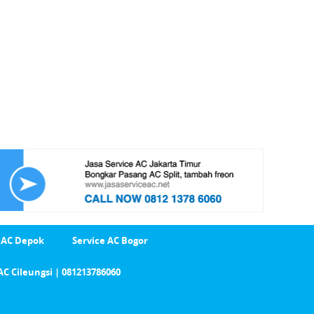
 AC Depok
Service AC Bogor
AC Cileungsi | 081213786060