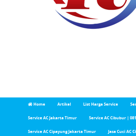
Home
Artikel
List Harga Service
Se
Service AC Jakarta Timur
Service AC Cibubur | 08
Service AC Cipayung Jakarta Timur
Jasa Cuci AC 