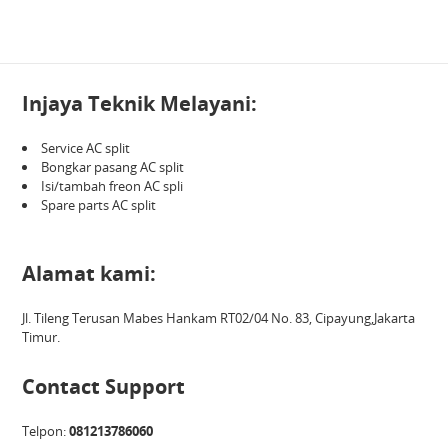
Injaya Teknik Melayani:
Service AC split
Bongkar pasang AC split
Isi/tambah freon AC spli
Spare parts AC split
Alamat kami:
Jl. Tileng Terusan Mabes Hankam RT02/04 No. 83, Cipayung,Jakarta
Timur.
Contact Support
Telpon:
081213786060