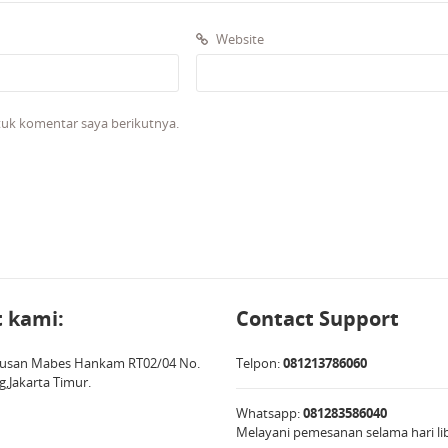
Website
tuk komentar saya berikutnya.
 kami:
Contact Support
Terusan Mabes Hankam RT02/04 No.
Telpon:
081213786060
g,Jakarta Timur.
Whatsapp:
081283586040
Melayani pemesanan selama hari li