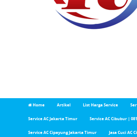
Home
Artikel
List Harga Service
Ser
Service AC Jakarta Timur
Service AC Cibubur | 08
Service AC Cipayung Jakarta Timur
Jasa Cuci AC 