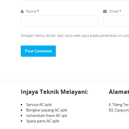
Name
*
Email
*
Simpan nama, email, dan situs web saya pada peramban ini un
Injaya Teknik Melayani:
Alamat
Service AC split
Jl. Tileng 
Bongkar pasang AC split
83, Cipayun
Isi/tambah freon AC spli
Spare parts AC split