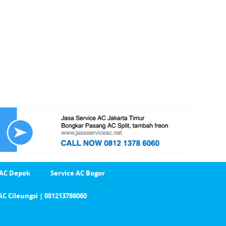
 AC Depok
Service AC Bogor
AC Cileungsi | 081213786060