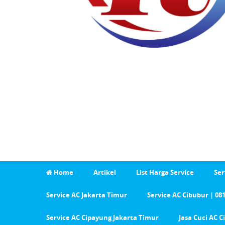
Home
Artikel
List Harga Service
Ser
Service AC Jakarta Timur
Service AC Cibubur | 08
Service AC Cipayung Jakarta Timur
Jasa Cuci AC 