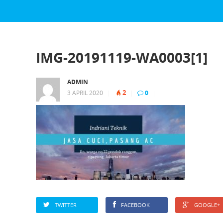
IMG-20191119-WA0003[1]
ADMIN
2
3 APRIL 2020
|
|
0
|
TWITTER
FACEBOOK
GOOGLE+