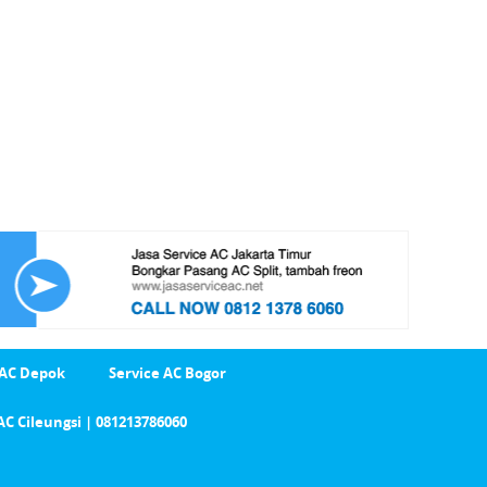
 AC Depok
Service AC Bogor
AC Cileungsi | 081213786060