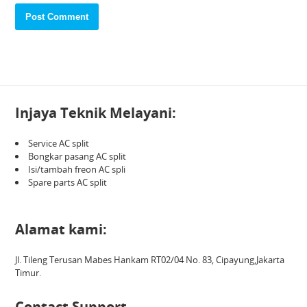
Injaya Teknik Melayani:
Service AC split
Bongkar pasang AC split
Isi/tambah freon AC spli
Spare parts AC split
Alamat kami:
Jl. Tileng Terusan Mabes Hankam RT02/04 No. 83, Cipayung,Jakarta
Timur.
Contact Support