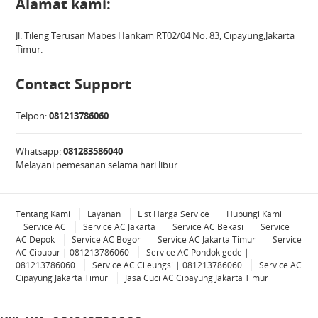
Alamat kami:
Jl. Tileng Terusan Mabes Hankam RT02/04 No. 83, Cipayung,Jakarta
Timur.
Contact Support
Telpon:
081213786060
Whatsapp:
081283586040
Melayani pemesanan selama hari libur.
Tentang Kami
Layanan
List Harga Service
Hubungi Kami
Service AC
Service AC Jakarta
Service AC Bekasi
Service
AC Depok
Service AC Bogor
Service AC Jakarta Timur
Service
AC Cibubur | 081213786060
Service AC Pondok gede |
081213786060
Service AC Cileungsi | 081213786060
Service AC
Cipayung Jakarta Timur
Jasa Cuci AC Cipayung Jakarta Timur