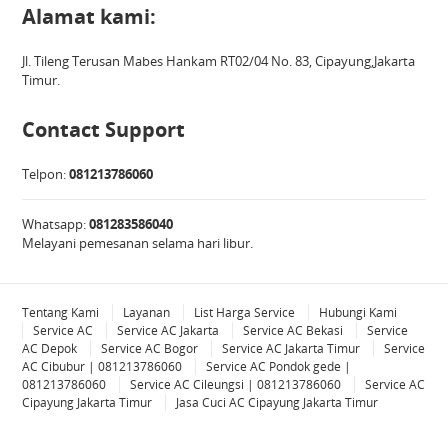
Alamat kami:
Jl. Tileng Terusan Mabes Hankam RT02/04 No. 83, Cipayung,Jakarta
Timur.
Contact Support
Telpon:
081213786060
Whatsapp:
081283586040
Melayani pemesanan selama hari libur.
Tentang Kami
Layanan
List Harga Service
Hubungi Kami
Service AC
Service AC Jakarta
Service AC Bekasi
Service
AC Depok
Service AC Bogor
Service AC Jakarta Timur
Service
AC Cibubur | 081213786060
Service AC Pondok gede |
081213786060
Service AC Cileungsi | 081213786060
Service AC
Cipayung Jakarta Timur
Jasa Cuci AC Cipayung Jakarta Timur