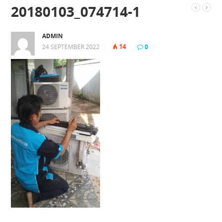
20180103_074714-1
ADMIN
14
24 SEPTEMBER 2022
|
|
0
|