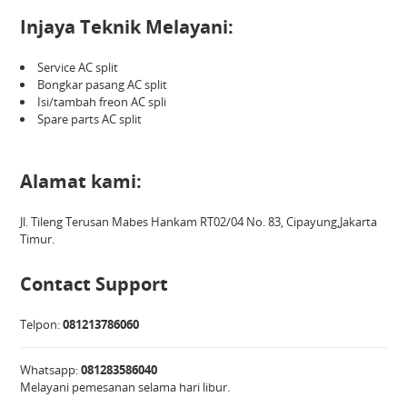
Injaya Teknik Melayani:
Service AC split
Bongkar pasang AC split
Isi/tambah freon AC spli
Spare parts AC split
Alamat kami:
Jl. Tileng Terusan Mabes Hankam RT02/04 No. 83, Cipayung,Jakarta
Timur.
Contact Support
Telpon:
081213786060
Whatsapp:
081283586040
Melayani pemesanan selama hari libur.