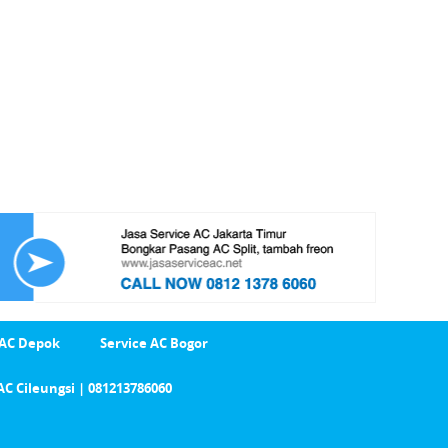
 AC Depok
Service AC Bogor
AC Cileungsi | 081213786060