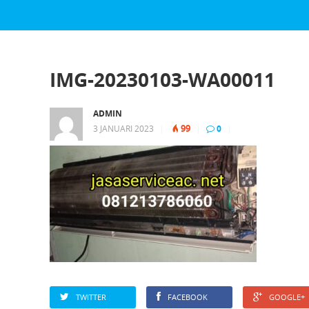
IMG-20230103-WA00011
ADMIN
99
3 JANUARI 2023
|
|
0
|
TWITTER
FACEBOOK
GOOGLE+