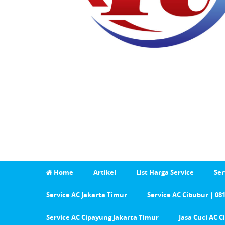
Home
Artikel
List Harga Service
Ser
Service AC Jakarta Timur
Service AC Cibubur | 08
Service AC Cipayung Jakarta Timur
Jasa Cuci AC 