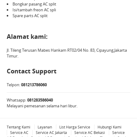
Bongkar pasang AC split
Isi/tambah freon AC spli
Spare parts AC split
Alamat kami:
Jl. Tileng Terusan Mabes Hankam RT02/04 No. 83, Cipayung,Jakarta
Timur.
Contact Support
Telpon:
081213786060
Whatsapp:
081283586040
Melayani pemesanan selama hari libur.
Tentang Kami
Layanan
List Harga Service
Hubungi Kami
Service AC
Service AC Jakarta
Service AC Bekasi
Service