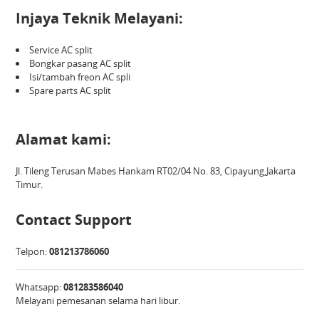
Injaya Teknik Melayani:
Service AC split
Bongkar pasang AC split
Isi/tambah freon AC spli
Spare parts AC split
Alamat kami:
Jl. Tileng Terusan Mabes Hankam RT02/04 No. 83, Cipayung,Jakarta
Timur.
Contact Support
Telpon:
081213786060
Whatsapp:
081283586040
Melayani pemesanan selama hari libur.