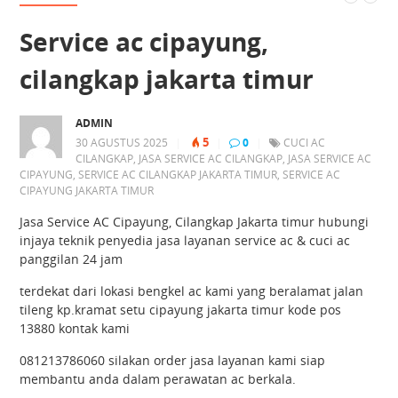
Service ac cipayung,
cilangkap jakarta timur
ADMIN
5
30 AGUSTUS 2025
|
|
0
|
CUCI AC
CILANGKAP
,
JASA SERVICE AC CILANGKAP
,
JASA SERVICE AC
CIPAYUNG
,
SERVICE AC CILANGKAP JAKARTA TIMUR
,
SERVICE AC
CIPAYUNG JAKARTA TIMUR
Jasa Service AC Cipayung, Cilangkap Jakarta timur hubungi
injaya teknik penyedia jasa layanan service ac & cuci ac
panggilan 24 jam
terdekat dari lokasi bengkel ac kami yang beralamat jalan
tileng kp.kramat setu cipayung jakarta timur kode pos
13880 kontak kami
081213786060 silakan order jasa layanan kami siap
membantu anda dalam perawatan ac berkala.