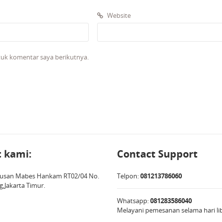
Website
tuk komentar saya berikutnya.
 kami:
Contact Support
Terusan Mabes Hankam RT02/04 No.
Telpon:
081213786060
g,Jakarta Timur.
Whatsapp:
081283586040
Melayani pemesanan selama hari li