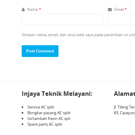
Name
*
Email
*
Simpan nama, email, dan situs web saya pada peramban ini un
Injaya Teknik Melayani:
Alamat
Service AC split
Jl. Tileng 
Bongkar pasang AC split
83, Cipayun
Isi/tambah freon AC spli
Spare parts AC split