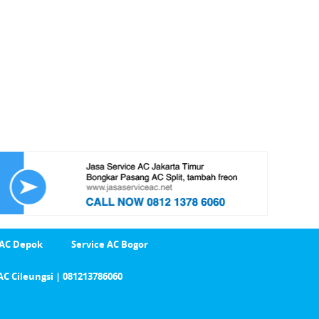
 AC Depok
Service AC Bogor
AC Cileungsi | 081213786060