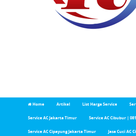
Home
Artikel
List Harga Service
Ser
Service AC Jakarta Timur
Service AC Cibubur | 08
Service AC Cipayung Jakarta Timur
Jasa Cuci AC 