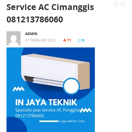
Service AC Cimanggis
081213786060
ADMIN
11
21 FEBRUARI 2023
|
|
0
|