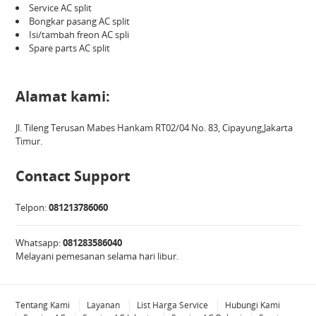
Service AC split
Bongkar pasang AC split
Isi/tambah freon AC spli
Spare parts AC split
Alamat kami:
Jl. Tileng Terusan Mabes Hankam RT02/04 No. 83, Cipayung,Jakarta
Timur.
Contact Support
Telpon:
081213786060
Whatsapp:
081283586040
Melayani pemesanan selama hari libur.
Tentang Kami
Layanan
List Harga Service
Hubungi Kami