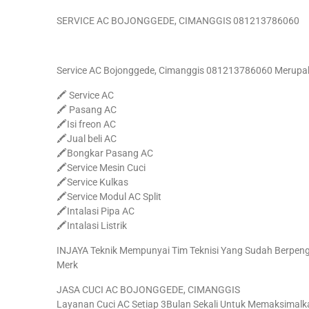
SERVICE AC BOJONGGEDE, CIMANGGIS 081213786060
Service AC Bojonggede, Cimanggis 081213786060 Merupak
🖍 Service AC
🖍 Pasang AC
🖍Isi freon AC
🖍Jual beli AC
🖍Bongkar Pasang AC
🖍Service Mesin Cuci
🖍Service Kulkas
🖍Service Modul AC Split
🖍Intalasi Pipa AC
🖍Intalasi Listrik
INJAYA Teknik Mempunyai Tim Teknisi Yang Sudah Berpe
Merk
JASA CUCI AC BOJONGGEDE, CIMANGGIS
Layanan Cuci AC Setiap 3Bulan Sekali Untuk Memaksimalk