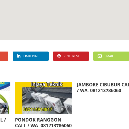
LINKEDIN
PINTEREST
EMAIL
JAMBORE CIBUBUR CA
/ WA. 081213786060
L /
PONDOK RANGGON
CALL / WA. 081213786060