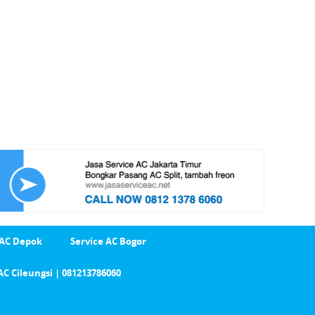
 AC Depok
Service AC Bogor
AC Cileungsi | 081213786060