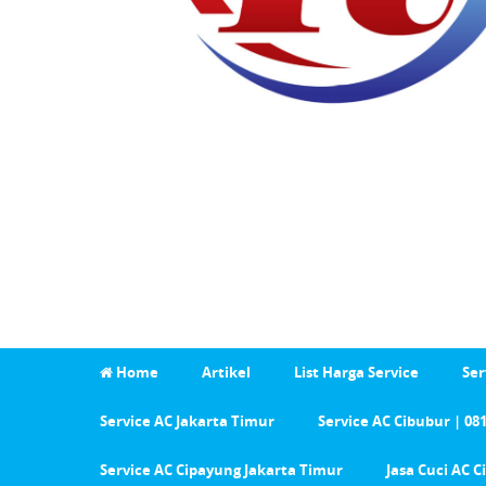
Home
Artikel
List Harga Service
Ser
Service AC Jakarta Timur
Service AC Cibubur | 08
Service AC Cipayung Jakarta Timur
Jasa Cuci AC 