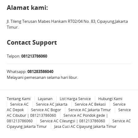
Alamat kami:
Jl. Tileng Terusan Mabes Hankam RT02/04 No. 83, Cipayung,Jakarta
Timur.
Contact Support
Telpon:
081213786060
Whatsapp:
081283586040
Melayani pemesanan selama hari libur.
Tentang Kami
Layanan
List Harga Service
Hubungi Kami
Service AC
Service AC Jakarta
Service AC Bekasi
Service
AC Depok
Service AC Bogor
Service AC Jakarta Timur
Service
AC Cibubur | 081213786060
Service AC Pondok gede |
081213786060
Service AC Cileungsi | 081213786060
Service AC
Cipayung Jakarta Timur
Jasa Cuci AC Cipayung Jakarta Timur