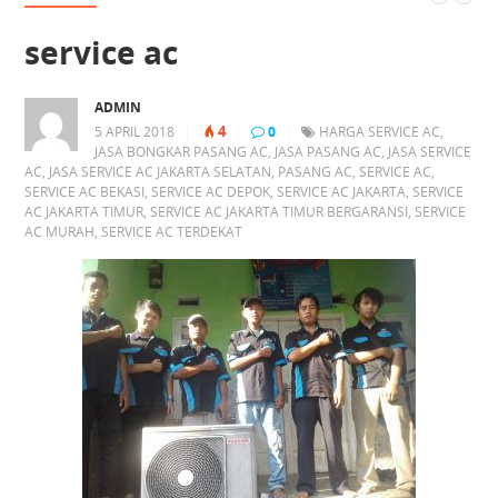
service ac
ADMIN
4
5 APRIL 2018
|
|
0
|
HARGA SERVICE AC
,
JASA BONGKAR PASANG AC
,
JASA PASANG AC
,
JASA SERVICE
AC
,
JASA SERVICE AC JAKARTA SELATAN
,
PASANG AC
,
SERVICE AC
,
SERVICE AC BEKASI
,
SERVICE AC DEPOK
,
SERVICE AC JAKARTA
,
SERVICE
AC JAKARTA TIMUR
,
SERVICE AC JAKARTA TIMUR BERGARANSI
,
SERVICE
AC MURAH
,
SERVICE AC TERDEKAT