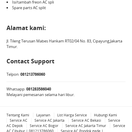
Isi/tambah freon AC spli
Spare parts AC split
Alamat kami:
Jl. Tileng Terusan Mabes Hankam RT02/04 No. 83, Cipayung,Jakarta
Timur.
Contact Support
Telpon:
081213786060
Whatsapp:
081283586040
Melayani pemesanan selama hari libur.
Tentang Kami
Layanan
List Harga Service
Hubungi Kami
Service AC
Service AC Jakarta
Service AC Bekasi
Service
AC Depok
Service AC Bogor
Service AC Jakarta Timur
Service
AC Cibubur | 081213786060
Service AC Pondok gede |