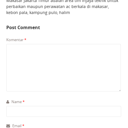
Makasar Jakarta Timur adalah area tim injaya teknik untuk
perbaikan maupun perawatan ac berkala di makasar,
kebon pala, kampung pulo, halim
Post Comment
Komentar
*
Name
*
Email
*