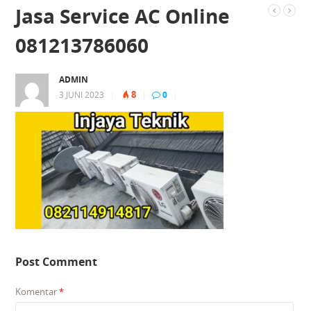
Jasa Service AC Online
081213786060
ADMIN
8
3 JUNI 2023
|
|
0
|
Post Comment
Komentar
*