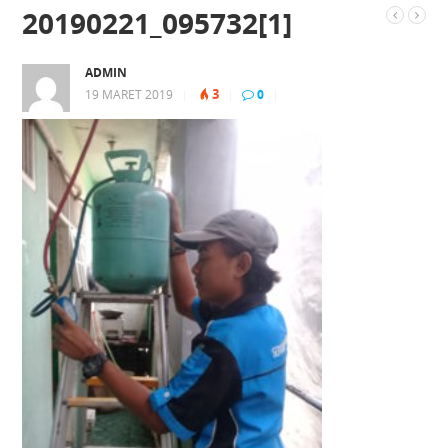
20190221_095732[1]
ADMIN
3
19 MARET 2019
|
|
0
|