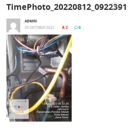
TimePhoto_20220812_0922391
ADMIN
2
30 OKTOBER 2022
|
|
0
|