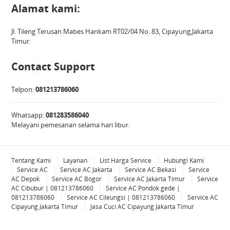
Alamat kami:
Jl. Tileng Terusan Mabes Hankam RT02/04 No. 83, Cipayung,Jakarta
Timur.
Contact Support
Telpon:
081213786060
Whatsapp:
081283586040
Melayani pemesanan selama hari libur.
Tentang Kami
Layanan
List Harga Service
Hubungi Kami
Service AC
Service AC Jakarta
Service AC Bekasi
Service
AC Depok
Service AC Bogor
Service AC Jakarta Timur
Service
AC Cibubur | 081213786060
Service AC Pondok gede |
081213786060
Service AC Cileungsi | 081213786060
Service AC
Cipayung Jakarta Timur
Jasa Cuci AC Cipayung Jakarta Timur