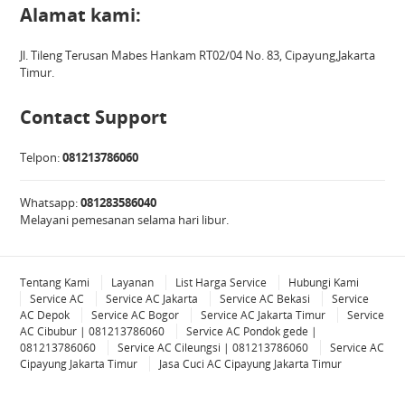
Alamat kami:
Jl. Tileng Terusan Mabes Hankam RT02/04 No. 83, Cipayung,Jakarta
Timur.
Contact Support
Telpon:
081213786060
Whatsapp:
081283586040
Melayani pemesanan selama hari libur.
Tentang Kami
Layanan
List Harga Service
Hubungi Kami
Service AC
Service AC Jakarta
Service AC Bekasi
Service
AC Depok
Service AC Bogor
Service AC Jakarta Timur
Service
AC Cibubur | 081213786060
Service AC Pondok gede |
081213786060
Service AC Cileungsi | 081213786060
Service AC
Cipayung Jakarta Timur
Jasa Cuci AC Cipayung Jakarta Timur