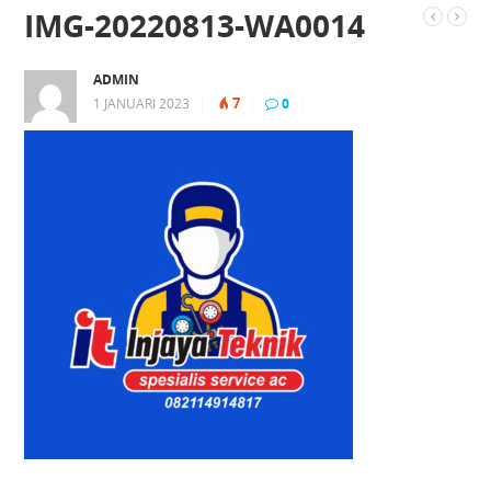
IMG-20220813-WA0014
ADMIN
7
1 JANUARI 2023
|
|
0
|