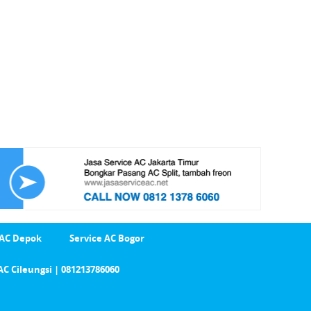
 AC Depok
Service AC Bogor
AC Cileungsi | 081213786060