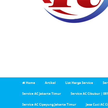
Home
Artikel
List Harga Service
Ser
Service AC Jakarta Timur
Service AC Cibubur | 08
Service AC Cipayung Jakarta Timur
Jasa Cuci AC 