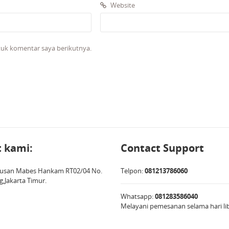
Website
tuk komentar saya berikutnya.
 kami:
Contact Support
Terusan Mabes Hankam RT02/04 No.
Telpon:
081213786060
g,Jakarta Timur.
Whatsapp:
081283586040
Melayani pemesanan selama hari li