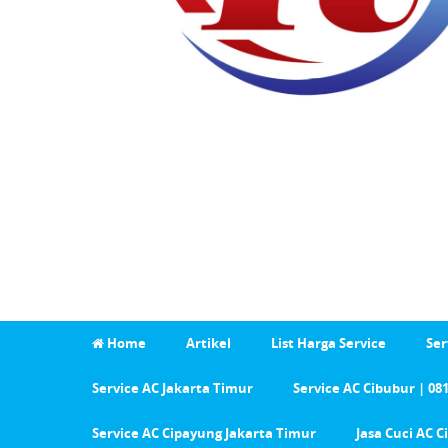
Home
Artikel
List Harga Service
Ser
Service AC Jakarta Timur
Service AC Cibubur | 08
Service AC Cipayung Jakarta Timur
Jasa Cuci AC 