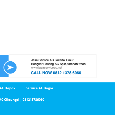
 AC Depok
Service AC Bogor
AC Cileungsi | 081213786060