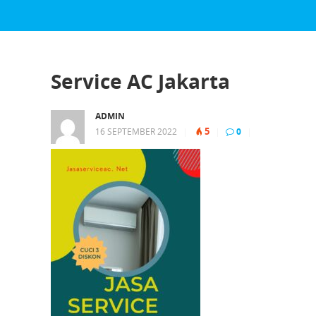
Service AC Jakarta
ADMIN
5
16 SEPTEMBER 2022
|
|
0
|