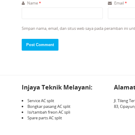
Name
*
Email
*
Simpan nama, email, dan situs web saya pada peramban ini un
Injaya Teknik Melayani:
Alamat
Service AC split
Jl. Tileng 
Bongkar pasang AC split
83, Cipayun
Isi/tambah freon AC spli
Spare parts AC split