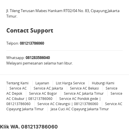
Jl. Tileng Terusan Mabes Hankam RT02/04 No. 83, Cipayung,Jakarta
Timur.
Contact Support
Telpon:
081213786060
Whatsapp:
081283586040
Melayani pemesanan selama hari libur.
Tentang Kami
Layanan
List Harga Service
Hubungi Kami
Service AC
Service AC Jakarta
Service AC Bekasi
Service
AC Depok
Service AC Bogor
Service AC Jakarta Timur
Service
AC Cibubur | 081213786060
Service AC Pondok gede |
081213786060
Service AC Cileungsi | 081213786060
Service AC
Cipayung Jakarta Timur
Jasa Cuci AC Cipayung Jakarta Timur
Klik WA. 081213786060